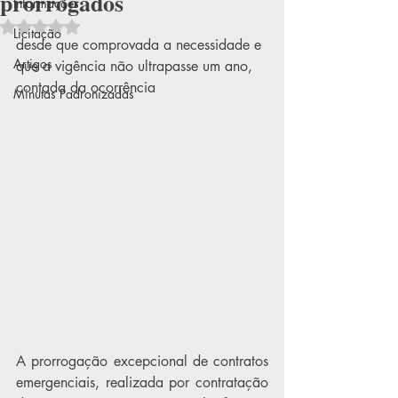
prorrogados
Informações
Avaliado com NaN de 5 estrelas.
Licitação
desde que comprovada a necessidade e 
Artigos
que a vigência não ultrapasse um ano, 
contada da ocorrência
Minutas Padronizadas
A prorrogação excepcional de contratos 
emergenciais, realizada por contratação 