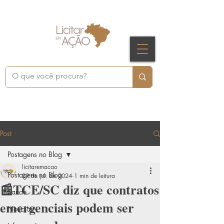
Post
Postagens no Blog
licitaremacao
Postagens no Blog
29 de jul. de 2024
1 min de leitura
📰TCE/SC diz que contratos
Saúde
emergenciais podem ser
Notícias