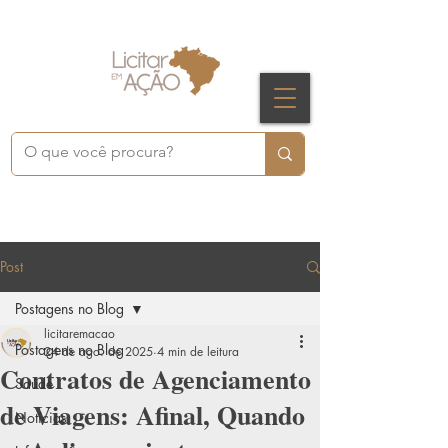
Post
Postagens no Blog
licitaremacao
Postagens no Blog
24 de ago. de 2025
4 min de leitura
Contratos de Agenciamento
Saúde
de Viagens: Afinal, Quando
Notícias