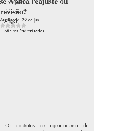
se Aplica reajuste ou
Informações
revisão?
Licitação
Atualizado:
29 de jun.
Artigos
Avaliado com NaN de 5 estrelas.
Minutas Padronizadas
Os contratos de agenciamento de 