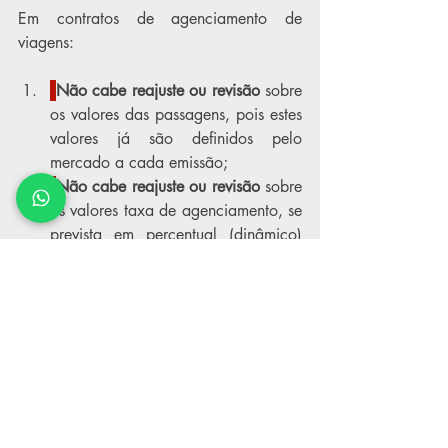
Em contratos de agenciamento de 
viagens:
Não cabe reajuste ou revisão
 sobre 
os valores das passagens, pois estes 
valores já são definidos pelo 
mercado a cada emissão;
Não cabe reajuste ou revisão
 sobre 
os valores taxa de agenciamento, se 
prevista em percentual (dinâmico) 
no contrato, pois estes valores já 
acompanham os preços de 
mercado;
Pode haver reajuste ou 
revisão
 apenas da taxa de 
agenciamento, se prevista em valor 
fixo (estático) no contrato, mediante 
apostilamento (reajuste) ou aditivo 