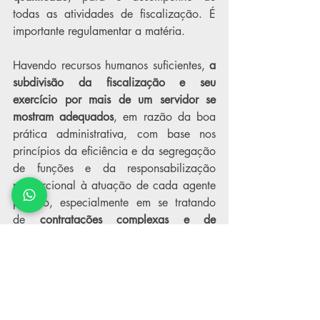
todas as atividades de fiscalização. É 
importante regulamentar a matéria.
Havendo recursos humanos suficientes, 
a 
subdivisão da fiscalização e seu 
exercício por mais de um servidor se 
mostram adequados
, em razão da boa 
prática administrativa, com base nos 
princípios da eficiência e da segregação 
de funções e da responsabilização 
proporcional à atuação de cada agente 
público, especialmente em se tratando 
de 
contratações complexas e de 
natureza técnica
.
O que se exige é que, em atenção ao 
princípio da segregação de funções, as 
atividades de 
acompanhamento (gestão) 