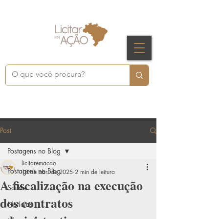
Post
Postagens no Blog
licitaremacao
Postagens no Blog
18 de abr. de 2025
2 min de leitura
A fiscalização na execução
Saúde
dos contratos
Notícias