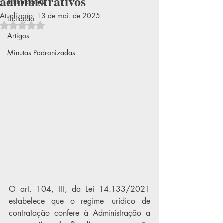
administrativos
Informações
Atualizado:
13 de mai. de 2025
Licitação
Avaliado com NaN de 5 estrelas.
Artigos
Minutas Padronizadas
O art. 104, III, da Lei 14.133/2021 
estabelece que o regime jurídico de 
contratação 
confere à Administração a 