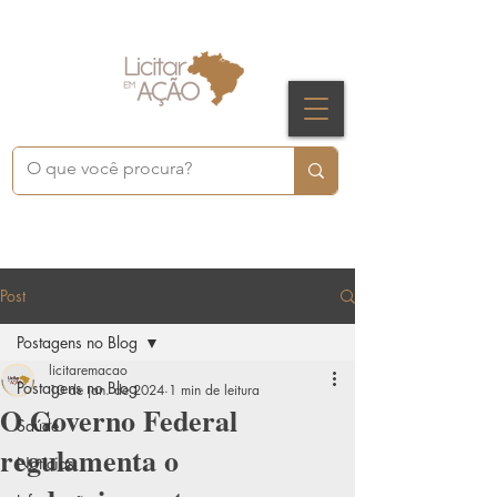
Post
Postagens no Blog
licitaremacao
Postagens no Blog
10 de jan. de 2024
1 min de leitura
O Governo Federal
Saúde
regulamenta o
Notícias