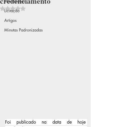
credenciamento
Informações
Avaliado com NaN de 5 estrelas.
Licitação
Artigos
Minutas Padronizadas
Foi publicado na data de hoje 