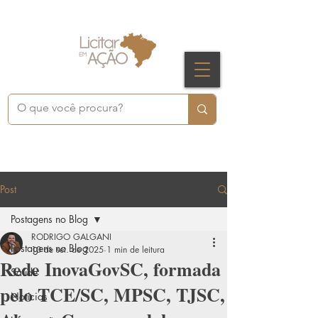
Post
Postagens no Blog
RODRIGO GALGANI
Postagens no Blog
10 de set. de 2025
1 min de leitura
Rede InovaGovSC, formada
Saúde
pelo TCE/SC, MPSC, TJSC,
Notícias