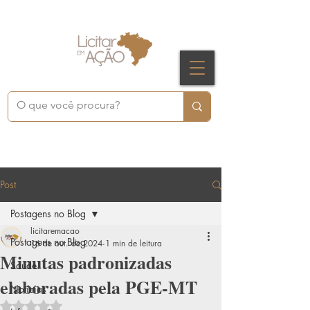
Post
Postagens no Blog
licitaremacao
Postagens no Blog
16 de out. de 2024
1 min de leitura
Minutas padronizadas
Saúde
elaboradas pela PGE-MT
Notícias
Avaliado com NaN de 5 estrelas.