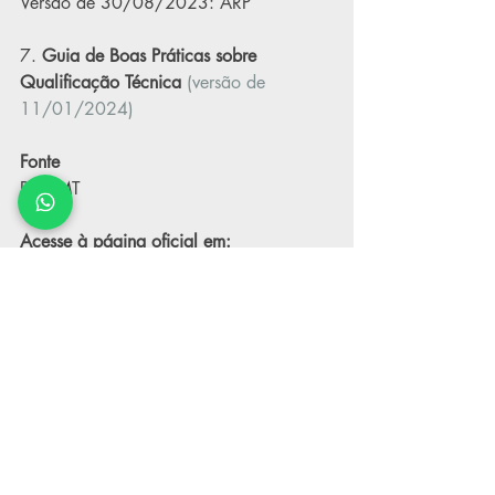
Versão de 30/08/2023: 
ARP
7.
Guia de Boas Práticas sobre 
Qualificação Técnica
(versão de 
11/01/2024)
Fonte
PGE-MT
Acesse à página oficial em:
Modelos Padronizados 
PGE
-MT
Minutas Padronizadas
Posts recentes
Ver tudo