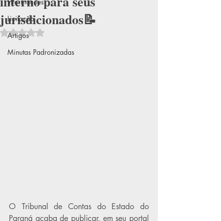
interno para seus
Informações
jurisdicionados📝
Licitação
Avaliado com NaN de 5 estrelas.
Artigos
Minutas Padronizadas
O Tribunal de Contas do Estado do 
Paraná acaba de publicar, em seu portal 