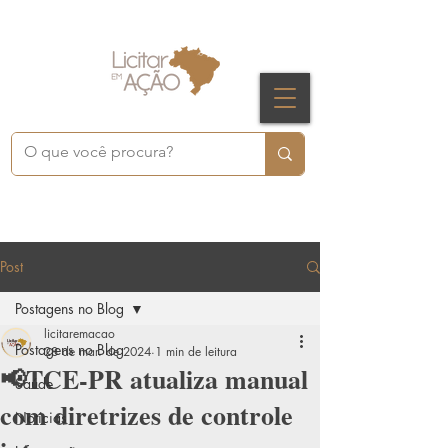
Post
Postagens no Blog
licitaremacao
Postagens no Blog
28 de mar. de 2024
1 min de leitura
📢TCE-PR atualiza manual
Saúde
com diretrizes de controle
Notícias