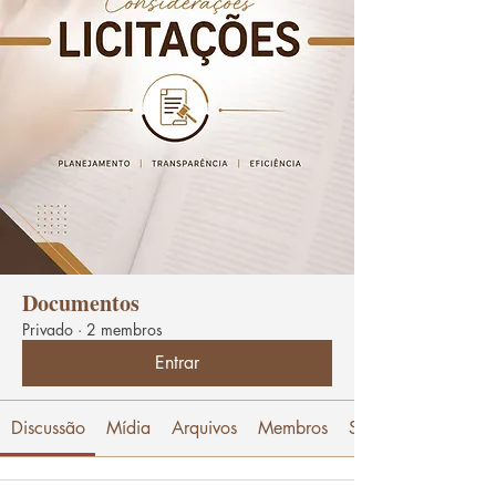
Documentos
Privado
·
2 membros
Entrar
Discussão
Mídia
Arquivos
Membros
Sobre