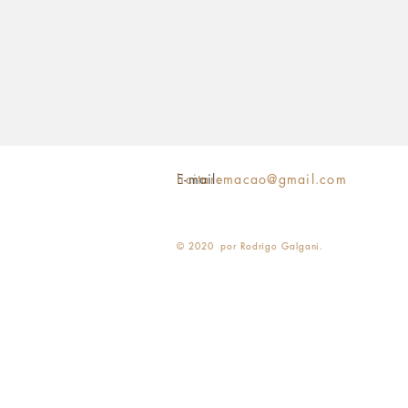
E-mail:
licitaremacao@gmail.com
© 2020 por Rodrigo Galgani.