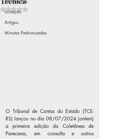
Técnica
Informações
Avaliado com NaN de 5 estrelas.
Licitação
Artigos
Minutas Padronizadas
O Tribunal de Contas do Estado (TCE-
RS) lançou no dia 08/07/2024 (ontem) 
a primeira edição da Coletânea de 
Pareceres, em consulta e outros 