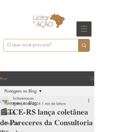
Post
Postagens no Blog
licitaremacao
Postagens no Blog
9 de jul. de 2024
1 min de leitura
📰TCE-RS lança coletânea
Saúde
de Pareceres da Consultoria
Notícias