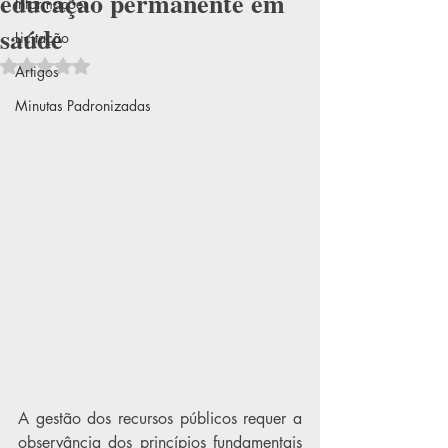
educação permanente em
Informações
saúde
Licitação
Avaliado com NaN de 5 estrelas.
Artigos
Minutas Padronizadas
A gestão dos recursos públicos requer a 
observância dos princípios fundamentais 