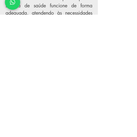
sistema de saúde funcione de forma 
adequada, atendendo às necessidades 
da população e oferecendo um serviço 
de qualidade, com transparência e 
eficiência. O aperfeiçoamento contínuo 
dos servidores públicos e a correta 
utilização dos recursos disponíveis são, 
portanto, fundamentais para alcançar 
melhores resultados para o sistema de 
saúde como um todo.
Por Rodrigo Galgani | Especialista em 
Licitações
Pós-Graduado em Licitações e Contratos
Pós-Graduado em Direito Sanitário
Saúde