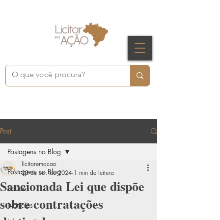
Post
Postagens no Blog
licitaremacao
Postagens no Blog
23 de set. de 2024
1 min de leitura
Sancionada Lei que dispõe
Saúde
sobre contratações
Notícias