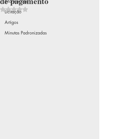
de pagamento
Informações
Avaliado com NaN de 5 estrelas.
Licitação
Artigos
Minutas Padronizadas