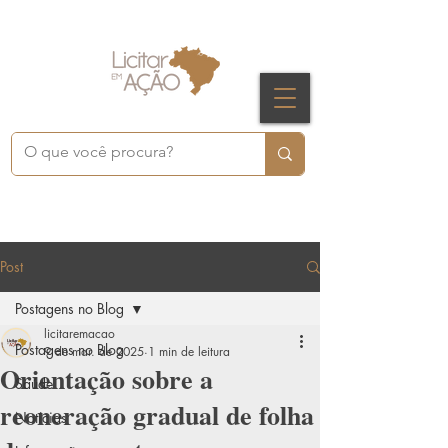
Post
Postagens no Blog
licitaremacao
Postagens no Blog
9 de mar. de 2025
1 min de leitura
Orientação sobre a
Saúde
reoneração gradual de folha
Notícias