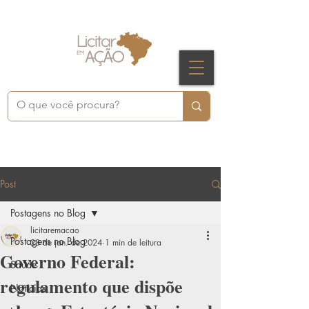
Post
Postagens no Blog
licitaremacao
Postagens no Blog
23 de jan. de 2024
1 min de leitura
Governo Federal:
Saúde
regulamento que dispõe
Notícias