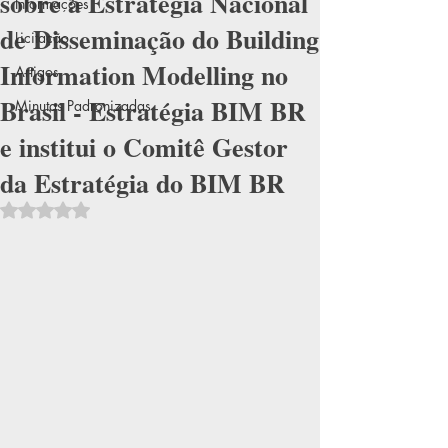
sobre a Estratégia Nacional
Informações
de Disseminação do Building
Licitação
Information Modelling no
Artigos
Brasil - Estratégia BIM BR
Minutas Padronizadas
e institui o Comitê Gestor
da Estratégia do BIM BR
Avaliado com NaN de 5 estrelas.