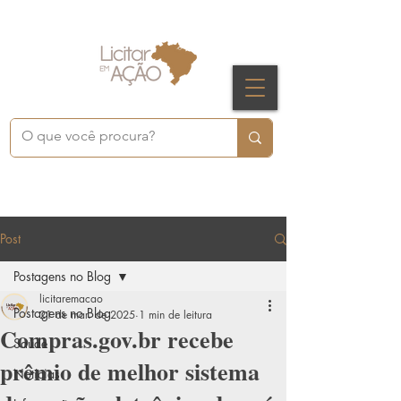
Post
Postagens no Blog
licitaremacao
Postagens no Blog
21 de mar. de 2025
1 min de leitura
Compras.gov.br recebe
Saúde
prêmio de melhor sistema
Notícias