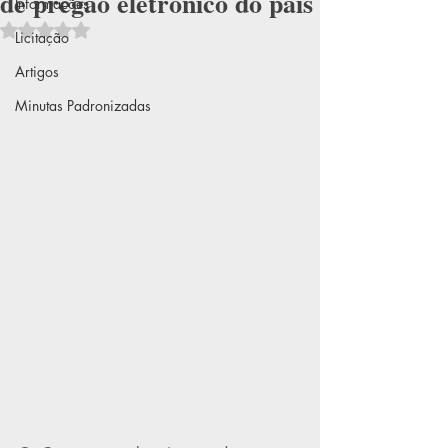
de pregão eletrônico do país
Informações
Avaliado com NaN de 5 estrelas.
Licitação
Artigos
Minutas Padronizadas