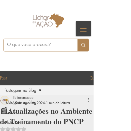
Post
Postagens no Blog
licitaremacao
Postagens no Blog
15 de ago. de 2024
1 min de leitura
📰Atualizações no Ambiente
Saúde
de Treinamento do PNCP
Notícias
Avaliado com NaN de 5 estrelas.